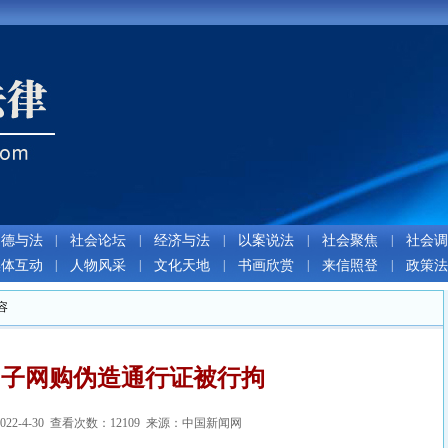
道德与法
|
社会论坛
|
经济与法
|
以案说法
|
社会聚焦
|
社会调
媒体互动
|
人物风采
|
文化天地
|
书画欣赏
|
来信照登
|
政策法
容
男子网购伪造通行证被行拘
22-4-30 查看次数：12109 来源：中国新闻网