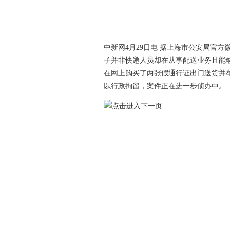
中新网
4月29日电 据上海市公安局官
子并非快递人员却在从事配送业务且能
在网上购买了两张假通行证出门送货并牟
以行政拘留，案件正在进一步侦办中。