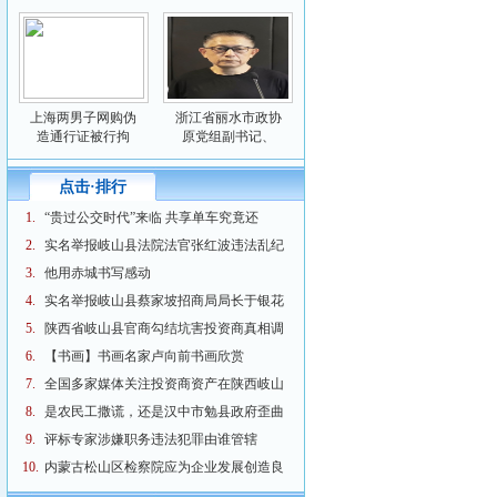
上海两男子网购伪
浙江省丽水市政协
造通行证被行拘
原党组副书记、
点击·排行
1.
“贵过公交时代”来临 共享单车究竟还
2.
实名举报岐山县法院法官张红波违法乱纪
3.
他用赤城书写感动
4.
实名举报岐山县蔡家坡招商局局长于银花
5.
陕西省岐山县官商勾结坑害投资商真相调
6.
【书画】书画名家卢向前书画欣赏
7.
全国多家媒体关注投资商资产在陕西岐山
8.
是农民工撒谎，还是汉中市勉县政府歪曲
9.
评标专家涉嫌职务违法犯罪由谁管辖
10.
内蒙古松山区检察院应为企业发展创造良