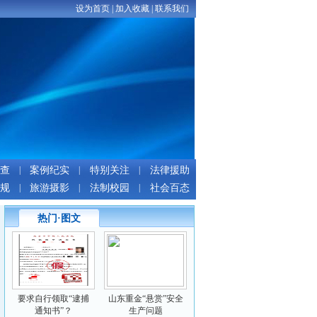
设为首页
|
加入收藏
|
联系我们
查
|
案例纪实
|
特别关注
|
法律援助
规
|
旅游摄影
|
法制校园
|
社会百态
热门·图文
要求自行领取“逮捕
山东重金“悬赏”安全
通知书”？
生产问题