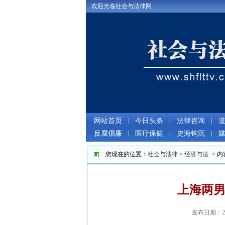
欢迎光临社会与法律网
网站首页
|
今日头条
|
法律咨询
|
反腐倡廉
|
医疗保健
|
史海钩沉
|
您现在的位置：
社会与法律
>
经济与法
-> 内
上海两
发布日期：20