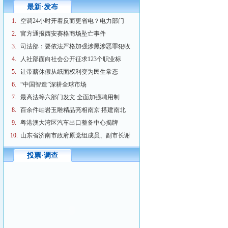
最新·发布
1.
空调24小时开着反而更省电？电力部门
2.
官方通报西安赛格商场坠亡事件
3.
司法部：要依法严格加强涉黑涉恶罪犯收
4.
人社部面向社会公开征求123个职业标
5.
让带薪休假从纸面权利变为民生常态
6.
“中国智造”深耕全球市场
7.
最高法等六部门发文 全面加强聘用制
8.
百余件岫岩玉雕精品亮相南京 搭建南北
9.
粤港澳大湾区汽车出口整备中心揭牌
10.
山东省济南市政府原党组成员、副市长谢
投票·调查