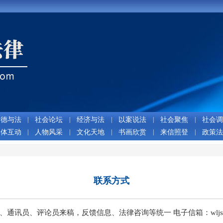
道德与法
|
社会论坛
|
经济与法
|
以案说法
|
社会聚焦
|
社会调
媒体互动
|
人物风采
|
文化天地
|
书画欣赏
|
来信照登
|
政策法
联系方式
讯员、评论员来稿，反馈信息、法律咨询等统一 电子信箱：wljs6201