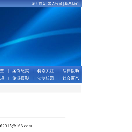
设为首页
|
加入收藏
|
联系我们
查
|
案例纪实
|
特别关注
|
法律援助
规
|
旅游摄影
|
法制校园
|
社会百态
5@163.com