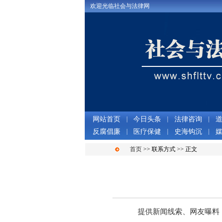
欢迎光临社会与法律网
网站首页
|
今日头条
|
法律咨询
|
反腐倡廉
|
医疗保健
|
史海钩沉
|
首页
>> 联系方式 >> 正文
提供新闻线索、网友曝料 、通